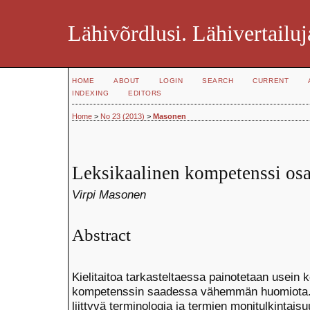
Lähivõrdlusi. Lähivertailuj
HOME
ABOUT
LOGIN
SEARCH
CURRENT
INDEXING
EDITORS
Home
>
No 23 (2013)
>
Masonen
Leksikaalinen kompetenssi osan
Virpi Masonen
Abstract
Kielitaitoa tarkasteltaessa painotetaan usein 
kompetenssin saadessa vähemmän huomiota. 
liittyvä terminologia ja termien monitulkintai