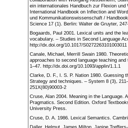
ein internationales Handbuch zur Flexion und
International Handbook on Inflection and Wor
und Kommunikationswissenschaft / Handbooks
Science 17 (1). Berlin: Walter de Gruyter, 24
Bogaards, Paul 2001. Lexical units and the lea
vocabulary. – Studies in Second Language Acq
http://dx.doi.org/10.1017/S0272263101003011
Canale, Michael, Merrill Swain 1980. Theoret
approaches to second language teaching and te
1–47. http://dx.doi.org/10.1093/applin/1.1.1
Clarke, D. F., I. S. P. Nation 1980. Guessing
Strategy and techniques. – System 8 (3), 211–
251X(80)90003-2
Cruse, Alan 2004. Meaning in the Language. A
Pragmatics. Second Edition. Oxford Textbooks
University Press.
Cruse, D. A. 1986. Lexical Semantics. Cambr
Daller, Helmut, James Milton, Janine Treffers