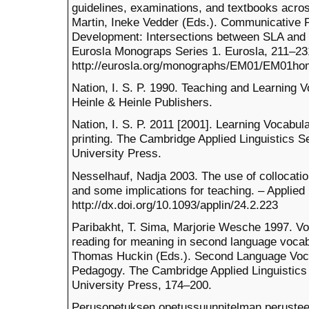
guidelines, examinations, and textbooks acro
Martin, Ineke Vedder (Eds.). Communicative P
Development: Intersections between SLA and
Eurosla Monograps Series 1. Eurosla, 211–23
http://eurosla.org/monographs/EM01/EM01hom
Nation, I. S. P. 1990. Teaching and Learning
Heinle & Heinle Publishers.
Nation, I. S. P. 2011 [2001]. Learning Vocabul
printing. The Cambridge Applied Linguistics 
University Press.
Nesselhauf, Nadja 2003. The use of collocati
and some implications for teaching. – Applied 
http://dx.doi.org/10.1093/applin/24.2.223
Paribakht, T. Sima, Marjorie Wesche 1997. Vo
reading for meaning in second language vocab
Thomas Huckin (Eds.). Second Language Vocab
Pedagogy. The Cambridge Applied Linguistics
University Press, 174–200.
Perusopetuksen opetussuunnitelman perusteet