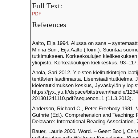
Full Text:
PDF
References
Aalto, Eija 1994. Alussa on sana – systemaat
Minna Suni, Eija Aalto (Toim.). Suuntaa suo
tutkimukseen. Korkeakoulujen kielikeskuksen 
yliopisto, Korkeakoulujen kielikeskus, 93–117.
Ahola, Sari 2012. Yleisten kielitutkintojen laati
tehtävien laadinnasta. Lisensiaatintutkielma.
kielentutkimuksen keskus, Jyväskylän yliopis
https://jyx.jyu.fi/dspace/bitstream/handle
201301241110.pdf?sequence=1 (11.3.2013).
Anderson, Richard C., Peter Freebody 1981. 
Guthrie (Ed.). Comprehension and Teaching:
Delaware: International Reading Association, 
Bauer, Laurie 2000. Word. – Geert Booij, Ch
collaboration with Wolfgang Kesselheim, Stav