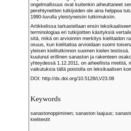
ongelmallisuus ovat kuitenkin aiheuttaneet se
perehtyneitten tutkijoiden ole aina helppoa tutu
1990-luvulla yleistyneisiin tutkimuksiin.
Artikkelissa tarkastellaan ensin leksikaalisee
terminologiaa eri tutkijoitten käsityksiä verta
sitä, mikä on arvioinnin merkitys kielitaidon 
osuus, kun kielitaitoa arvioidaan suomi toise
yleisen kielitutkinnon suomen kielen testissä.
kuulunut erillinen sanaston ja rakenteen osak
yhteydessä 1.12.2011, on aiheellista miettiä, m
vaikutuksia tällä poistolla on leksikaalisen 
DOI: http://dx.doi.org/10.5128/LV23.08
Keywords
sanastonoppiminen; sanaston laajuus; sanaston
kielitestit