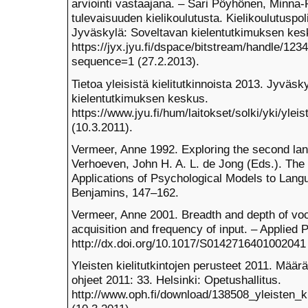
arviointi vastaajana. – Sari Pöyhönen, Minna-R
tulevaisuuden kielikoulutusta. Kielikoulutuspoli
Jyväskylä: Soveltavan kielentutkimuksen kesk
https://jyx.jyu.fi/dspace/bitstream/handle/1
sequence=1 (27.2.2013).
Tietoa yleisistä kielitutkinnoista 2013. Jyväs
kielentutkimuksen keskus.
https://www.jyu.fi/hum/laitokset/solki/yki/yleis
(10.3.2011).
Vermeer, Anne 1992. Exploring the second lan
Verhoeven, John H. A. L. de Jong (Eds.). The
Applications of Psychological Models to La
Benjamins, 147–162.
Vermeer, Anne 2001. Breadth and depth of voca
acquisition and frequency of input. – Applied 
http://dx.doi.org/10.1017/S0142716401002041
Yleisten kielitutkintojen perusteet 2011. Mää
ohjeet 2011: 33. Helsinki: Opetushallitus.
http://www.oph.fi/download/138508_yleisten_ki