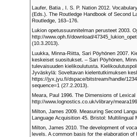
Laufer, Batia , I. S. P. Nation 2012. Vocabul
(Eds.). The Routledge Handbook of Second La
Routledge, 163–176.
Lukion opetussuunnitelman perusteet 2003. Op
http://www.oph.fi/download/47345_lukion_ope
(10.3.2013).
Luukka, Minna-Riitta, Sari Pöyhönen 2007. Kiel
keskeiset suositukset. – Sari Pöyhönen, Minna
tulevaisuuden kielikoulutusta. Kielikoulutuspoli
Jyväskylä: Soveltavan kielentutkimuksen kesk
https://jyx.jyu.fi/dspace/bitstream/handle/1
sequence=1 (27.2.2013).
Meara, Paul 1996. The Dimensions of Lexica
http://www.lognostics.co.uk/vlibrary/meara199
Milton, James 2009. Measuring Second Langu
Language Acquisition 45. Bristol: Multilingual 
Milton, James 2010. The development of voc
levels. A common basis for the elaboration of