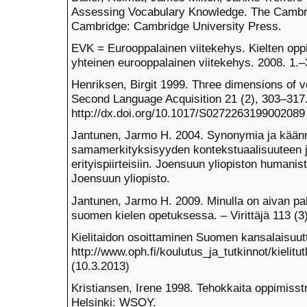
Assessing Vocabulary Knowledge. The Cambrid
Cambridge: Cambridge University Press.
EVK = Eurooppalainen viitekehys. Kielten oppi
yhteinen eurooppalainen viitekehys. 2008. 1.
Henriksen, Birgit 1999. Three dimensions of 
Second Language Acquisition 21 (2), 303–317
http://dx.doi.org/10.1017/S0272263199002089
Jantunen, Jarmo H. 2004. Synonymia ja kää
samamerkityksisyyden kontekstuaalisuuteen ja
erityispiirteisiin. Joensuun yliopiston humanis
Joensuun yliopisto.
Jantunen, Jarmo H. 2009. Minulla on aivan pal
suomen kielen opetuksessa. – Virittäjä 113 (3
Kielitaidon osoittaminen Suomen kansalaisuut
http://www.oph.fi/koulutus_ja_tutkinnot/kielitu
(10.3.2013)
Kristiansen, Irene 1998. Tehokkaita oppimisstr
Helsinki: WSOY.