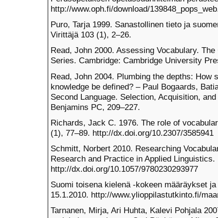
http://www.oph.fi/download/139848_pops_web.
Puro, Tarja 1999. Sanastollinen tieto ja suome
Virittäjä 103 (1), 2–26.
Read, John 2000. Assessing Vocabulary. The 
Series. Cambridge: Cambridge University Pre
Read, John 2004. Plumbing the depths: How sh
knowledge be defined? – Paul Bogaards, Batia
Second Language. Selection, Acquisition, and 
Benjamins PC, 209–227.
Richards, Jack C. 1976. The role of vocabula
(1), 77–89. http://dx.doi.org/10.2307/3585941
Schmitt, Norbert 2010. Researching Vocabula
Research and Practice in Applied Linguistics.
http://dx.doi.org/10.1057/9780230293977
Suomi toisena kielenä -kokeen määräykset ja o
15.1.2010. http://www.ylioppilastutkinto.fi/ma
Tarnanen, Mirja, Ari Huhta, Kalevi Pohjala 20