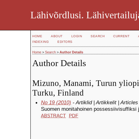
Lähivõrdlusi. Lähivertailuj
HOME
ABOUT
LOGIN
SEARCH
CURRENT
INDEXING
EDITORS
Home
>
Search
>
Author Details
Author Details
Mizuno, Manami, Turun yliopis
Turku, Finland
No 19 (2010)
- Artiklid | Artikkelit | Articles
Suomen monitahoinen possessiivisuffiksi 
ABSTRACT
PDF