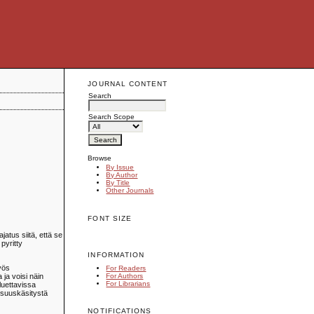
JOURNAL CONTENT
Search
Search Scope
Browse
By Issue
By Author
By Title
Other Journals
FONT SIZE
atus siitä, että se
pyritty
INFORMATION
yös
For Readers
For Authors
 ja voisi näin
For Librarians
luettavissa
isuuskäsitystä
NOTIFICATIONS