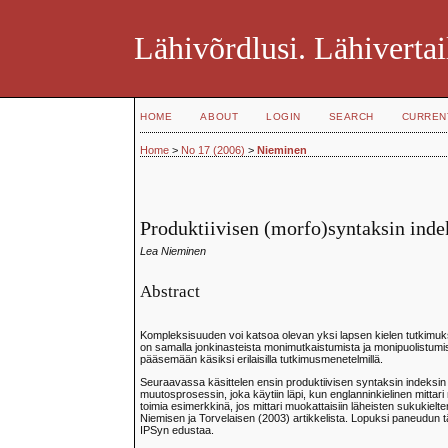
Lähivõrdlusi. Lähivertai
HOME
ABOUT
LOGIN
SEARCH
CURREN
Home
>
No 17 (2006)
>
Nieminen
Produktiivisen (morfo)syntaksin inde
Lea Nieminen
Abstract
Kompleksisuuden voi katsoa olevan yksi lapsen kielen tutkimuksen 
on samalla jonkinasteista monimutkaistumista ja monipuolistumist
pääsemään käsiksi erilaisilla tutkimusmenetelmillä.
Seuraavassa käsittelen ensin produktiivisen syntaksin indeksin 
muutosprosessin, joka käytiin läpi, kun englanninkielinen mittari
toimia esimerkkinä, jos mittari muokattaisiin läheisten sukuki
Niemisen ja Torvelaisen (2003) artikkelista. Lopuksi paneudun 
IPSyn edustaa.