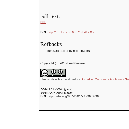
Full Text:
PDF
DOI:
http://dx.doi.org/10.5128/LV17.05
Refbacks
There are currently no refbacks.
Copyright (c) 2015 Lea Nieminen
This work is licensed under a
Creative Commons Attribution-No
ISSN 1736-9290 (
print
)
ISSN 2228-3854 (
online
)
DOI https://doi.org/10.5128/LV.1736-9290