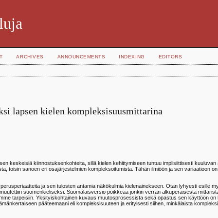
luja
T
ARCHIVES
ANNOUNCEMENTS
INDEXING
EDITORS
ksi lapsen kielen kompleksisuusmittarina
keskeisiä kiinnostuksenkohteita, sillä kielen kehittymiseen tuntuu implisiittisesti kuuluvan aj
a, toisin sanoen eri osajärjestelmien kompleksoitumista. Tähän ilmiöön ja sen variaatioon on 
perusperiaatteita ja sen tulosten antamia näkökulmia kielenainekseen. Otan lyhyesti esille m
 muutettiin suomenkieliseksi. Suomalaisversio poikkeaa jonkin verran alkuperäisestä mittarista
eltemme tarpeisiin. Yksityiskohtainen kuvaus muutosprosessista sekä opastus sen käyttöön on 
tämänkertaiseen pääteemaani eli kompleksisuuteen ja erityisesti siihen, minkälaista kompleks