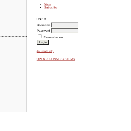
View
Subscribe
USER
Username
Password
Remember me
Journal Help
OPEN JOURNAL SYSTEMS