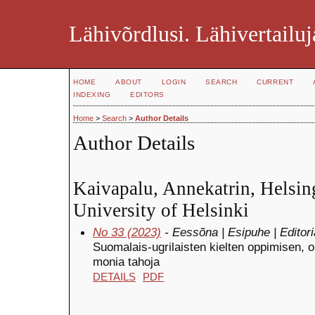
Lähivõrdlusi. Lähivertailuj
HOME
ABOUT
LOGIN
SEARCH
CURRENT
INDEXING
EDITORS
Home
>
Search
>
Author Details
Author Details
Kaivapalu, Annekatrin, Helsing
University of Helsinki
No 33 (2023)
- Eessõna | Esipuhe | Editori
Suomalais-ugrilaisten kielten oppimisen, o
monia tahoja
DETAILS
PDF