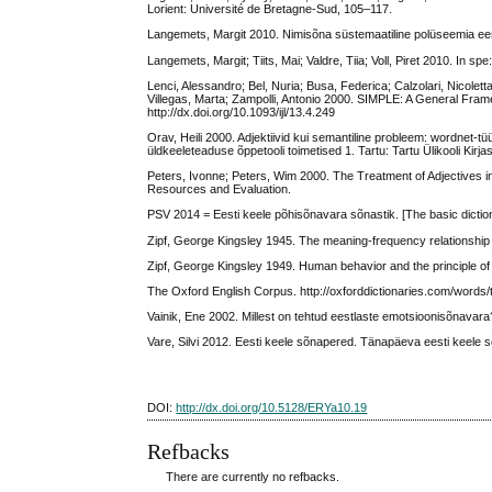
Lorient: Université de Bretagne-Sud, 105–117.
Langemets, Margit 2010. Nimisõna süstemaatiline polüseemia eesti
Langemets, Margit; Tiits, Mai; Valdre, Tiia; Voll, Piret 2010. In s
Lenci, Alessandro; Bel, Nuria; Busa, Federica; Calzolari, Nicolet
Villegas, Marta; Zampolli, Antonio 2000. SIMPLE: A General Frame
http://dx.doi.org/10.1093/ijl/13.4.249
Orav, Heili 2000. Adjektiivid kui semantiline probleem: wordnet-tü
üldkeeleteaduse õppetooli toimetised 1. Tartu: Tartu Ülikooli Kirj
Peters, Ivonne; Peters, Wim 2000. The Treatment of Adjectives 
Resources and Evaluation.
PSV 2014 = Eesti keele põhisõnavara sõnastik. [The basic dictiona
Zipf, George Kingsley 1945. The meaning-frequency relationship
Zipf, George Kingsley 1949. Human behavior and the principle of 
The Oxford English Corpus. http://oxforddictionaries.com/words/
Vainik, Ene 2002. Millest on tehtud eestlaste emotsioonisõnavara
Vare, Silvi 2012. Eesti keele sõnapered. Tänapäeva eesti keele sõ
DOI:
http://dx.doi.org/10.5128/ERYa10.19
Refbacks
There are currently no refbacks.