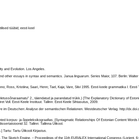
lised tüübid; eesti keel
ity and Evolution. Los Angeles.
nd other essays in syntax and semantics. Janua linguarum. Series Maior, 107. Berlin: Walter
no; Ross, Kristiina; Saari, Henn; Tael, Kaja; Vare, Silvi 1995. Eesti keele grammatika I. Eesti
eletussõnaraamatu” 2., täiendatud ja parandatud trükk.) [The Explanatory Dictionary of Eston
ret Voll. Eesti Keele Instituut. Tallinn: Eesti Keele Sihtasutus, 2009.
ve im Deutschen: Analyse der semantischen Relationen. Westdeutscher Verlag. http://dx.doi.
uhted korpus- ja õppeleksikograafias. [Syntagmatic Relationships Of Estonian Content Words
sertatsioonid 32. Tallinn: Tallinna Ülikool.
 Tartu: Tartu Ülikooli Kirjastus.
04. The Sketch Engine. – Proceedings of the 11th EURALEX International Congress (Lorient, 6