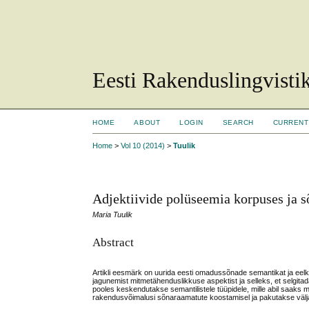
Eesti Rakenduslingvisti
HOME
ABOUT
LOGIN
SEARCH
CURRENT
Home
>
Vol 10 (2014)
>
Tuulik
Adjektiivide polüseemia korpuses ja 
Maria Tuulik
Abstract
Artikli eesmärk on uurida eesti omadussõnade semantikat ja eel
jagunemist mitmetähenduslikkuse aspektist ja selleks, et selgitada
pooles keskendutakse semantilistele tüüpidele, mille abil saaks 
rakendusvõimalusi sõnaraamatute koostamisel ja pakutakse välja 