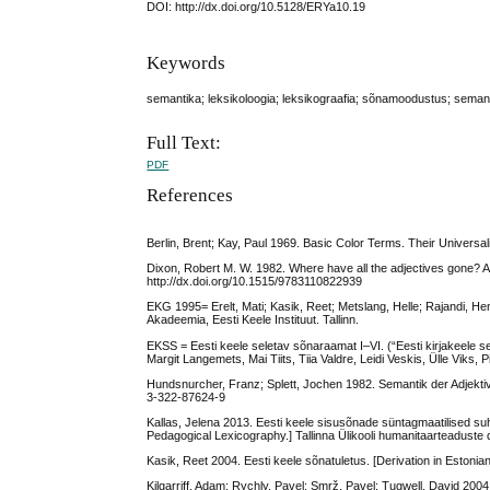
DOI: http://dx.doi.org/10.5128/ERYa10.19
Keywords
semantika; leksikoloogia; leksikograafia; sõnamoodustus; semanti
Full Text:
PDF
References
Berlin, Brent; Kay, Paul 1969. Basic Color Terms. Their Universal
Dixon, Robert M. W. 1982. Where have all the adjectives gone? A
http://dx.doi.org/10.1515/9783110822939
EKG 1995= Erelt, Mati; Kasik, Reet; Metslang, Helle; Rajandi, Hen
Akadeemia, Eesti Keele Instituut. Tallinn.
EKSS = Eesti keele seletav sõnaraamat I–VI. (“Eesti kirjakeele s
Margit Langemets, Mai Tiits, Tiia Valdre, Leidi Veskis, Ülle Viks, Pi
Hundsnurcher, Franz; Splett, Jochen 1982. Semantik der Adjekti
3-322-87624-9
Kallas, Jelena 2013. Eesti keele sisusõnade süntagmaatilised s
Pedagogical Lexicography.] Tallinna Ülikooli humanitaarteaduste dis
Kasik, Reet 2004. Eesti keele sõnatuletus. [Derivation in Estonian.]
Kilgarriff, Adam; Rychly, Pavel; Smrž, Pavel; Tugwell, David 20