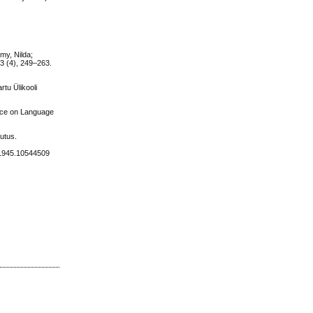
my, Nilda;
13 (4), 249–263.
rtu Ülikooli
ence on Language
sutus.
9.1945.10544509