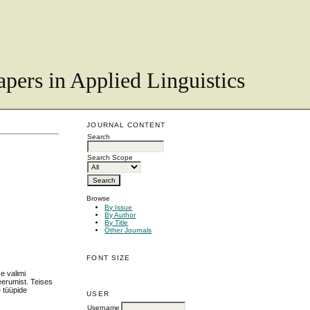
pers in Applied Linguistics
JOURNAL CONTENT
Search
Search Scope
Browse
By Issue
By Author
By Title
Other Journals
FONT SIZE
e valimi
ieerumist. Teises
e tüüpide
USER
Username