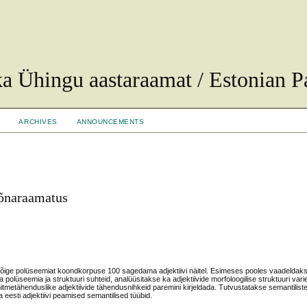
ka Ühingu aastaraamat / Estonian Pa
ARCHIVES
ANNOUNCEMENTS
sõnaraamatus
kõige polüseemiat koondkorpuse 100 sagedama adjektiivi näitel. Esimeses pooles vaadeldaks
 polüseemia ja struktuuri suhteid, analüüsitakse ka adjektiivide morfoloogilise struktuuri var
mitmetähenduslike adjektiivide tähendusnihkeid paremini kirjeldada. Tutvustatakse semantilist
eesti adjektiivi peamised semantilised tüübid.