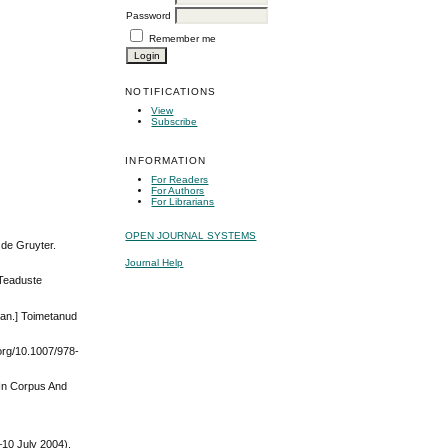
Password
Remember me
NOTIFICATIONS
View
Subscribe
INFORMATION
For Readers
For Authors
For Librarians
OPEN JOURNAL SYSTEMS
 de Gruyter.
Journal Help
 Teaduste
ian.] Toimetanud
org/10.1007/978-
 In Corpus And
–10 July 2004).