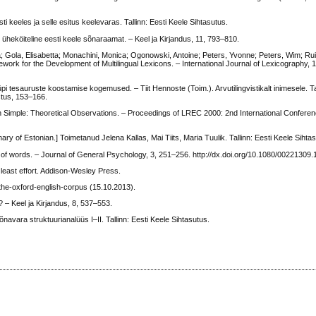
 keeles ja selle esitus keelevaras. Tallinn: Eesti Keele Sihtasutus.
pe: üheköiteline eesti keele sõnaraamat. – Keel ja Kirjandus, 11, 793–810.
ta; Gola, Elisabetta; Monachini, Monica; Ogonowski, Antoine; Peters, Yvonne; Peters, Wim; Rui
work for the Development of Multilingual Lexicons. – International Journal of Lexicography, 
üpi tesauruste koostamise kogemused. – Tiit Hennoste (Toim.). Arvutilingvistikalt inimesele. Ta
astus, 153–166.
in Simple: Theoretical Observations. – Proceedings of LREC 2000: 2nd International Confer
ry of Estonian.] Toimetanud Jelena Kallas, Mai Tiits, Maria Tuulik. Tallinn: Eesti Keele Sihta
 of words. – Journal of General Psychology, 3, 251–256. http://dx.doi.org/10.1080/0022130
least effort. Addison-Wesley Press.
the-oxford-english-corpus (15.10.2013).
? – Keel ja Kirjandus, 8, 537–553.
navara struktuurianalüüs I–II. Tallinn: Eesti Keele Sihtasutus.