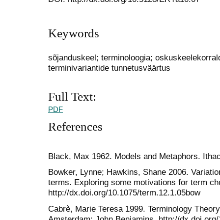
Keywords
sõjanduskeel; terminoloogia; oskuskeelekorrald
terminivariantide tunnetusväärtus
Full Text:
PDF
References
Black, Max 1962. Models and Metaphors. Ithaca
Bowker, Lynne; Hawkins, Shane 2006. Variation
terms. Exploring some motivations for term cho
http://dx.doi.org/10.1075/term.12.1.05bow
Cabrè, Marie Teresa 1999. Terminology Theory
Amsterdam: John Benjamins. http://dx.doi.org/