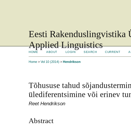
Eesti Rakenduslingvistika 
Applied Linguistics
HOME
ABOUT
LOGIN
SEARCH
CURRENT
A
Home
>
Vol 10 (2014)
>
Hendrikson
Tõhususe tahud sõjandustermin
ülediferentsimine või erinev tu
Reet Hendrikson
Abstract