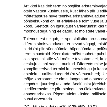
Artikkel käsitleb terminoloogilist eristamisvaja
otsin vastust küsimusele, kust läheb piir üledif
mõttetäpsuse huve teeniva eristamisvajaduse v
põhiseisukohti on, et erialakeele toimivuse ja 
kood. Seetõttu on igasugust varieerumist kas t
mööndustega ning eeldatud, et mõistete vahel o
Tulemustest selgub, et spetsialistide arusaam
diferentsimisvajadusest erinevad vägagi, mis
piirid (nt piir sünonüümia, hüponüümia ja polüs
terminipuntraid. Keerukate mõistesuhete puhul
olla spetsialistile võti mõiste tuvastamisel, ku
eeskuju siiani sageli taunitud. Diferentsimise ja
komplitseerivad termini kujunemislugu ja kaa
sotsiokultuurilised tegurid (nt võimusuhted). 
mõju: korrastamise nimel langetatud otsused v
segadust juurdegi tekitada. Analüüsist järeldub,
ülediferentsimise piiri otsinguil on üldkehtivat
ebaotstarbekas. Pigem tuleks küsida, millisei
puhul arvestada.
DOI: http://dx.doi.org/10.5128/ERYa10.07