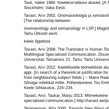
Tauli, Valter 1968. Keelekorralduse alused. [A
Stockholm: Vaba Eesti.
Tavast, Arvi 2002. Onomasioloogia ja semasio
[The relationship between
onomasiology and semasiology in LSP.] Magistri
Tartu Ülikooli eesti
keele õppetool.
Tavast, Arvi 2008. The Translator is Human Too
Multilingual Specialised Communication. Disser
Universitas Tartuensis 21. Tartu: Tartu Univers
Tavast, Arvi 2012. Keelehoolde teoreetiliste al
appi. [In search of a theoretical justification f
from neighbouring subject fields.] – Maire Raad
Sõnaga mõeldud mõte. Pühendusteos Tiiu Ereltile
Keele Sihtasutus, 224–234.
Tavast, Arvi; Taukar, Marju 2013. Mitmekeelne 
specialised communication.] http://tavast.ee/pu
Temmerman, Rita 2000. Towards New Ways of T