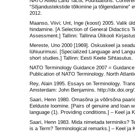
NATO Allied Land Tactic Foundations. Confer
“Sõjandustekstide tõlkimine ja tõlgendamine” e
2012.
Maanso, Viivi; Unt, Inge (koost) 2005. Valik üld
hindamine. [A Selection of General Didactics 
Assessment.] Tallinn: Tallinna Ülikooli Kirjastus
Mereste, Uno 2000 [1969]. Oskuskeel ja seadust
lühiuurimusi. [Specialized Language and Langua
short studies.] Tallinn: Eesti Keele Sihtasutus.
NATO Terminology Guidance 2007 = Guidance 
Publication of NATO Terminology. North Atlant
Rey, Alain 1995. Essays on Terminology. Trans
Amsterdam: John Benjamins. http://dx.doi.org/
Saari, Henn 1980. Omasõna ja võõrsõna paarid
Eelduste loomine. [Pairs of genuine and loan w
language (1). Providing conditions.] – Keel ja 
Saari, Henn 1983. Mida nimetada terminiks? Ter
is a Term? Terminological remarks.] – Keel ja 