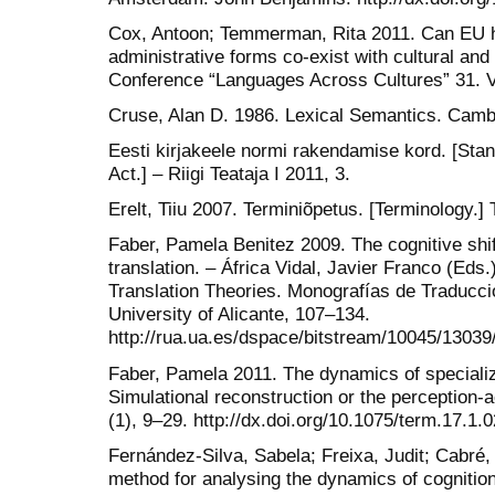
Cox, Antoon; Temmerman, Rita 2011. Can EU ha
administrative forms co-exist with cultural and 
Conference “Languages Across Cultures” 31. V
Cruse, Alan D. 1986. Lexical Semantics. Camb
Eesti kirjakeele normi rakendamise kord. [Sta
Act.] – Riigi Teataja I 2011, 3.
Erelt, Tiiu 2007. Terminiõpetus. [Terminology.] T
Faber, Pamela Benitez 2009. The cognitive shif
translation. – África Vidal, Javier Franco (Eds.)
Translation Theories. Monografías de Traducción
University of Alicante, 107–134.
http://rua.ua.es/dspace/bitstream/10045/13039
Faber, Pamela 2011. The dynamics of speciali
Simulational reconstruction or the perception-a
(1), 9–29. http://dx.doi.org/10.1075/term.17.1.
Fernández-Silva, Sabela; Freixa, Judit; Cabré
method for analysing the dynamics of cognition