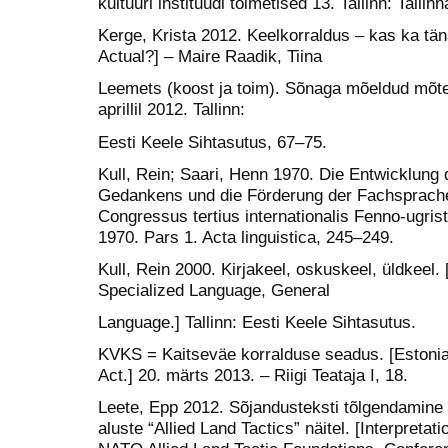
kultuuri instituudi toimetised 13. Tallinn: Tallin
Kerge, Krista 2012. Keelkorraldus – kas ka täna
Actual?] – Maire Raadik, Tiina
Leemets (koost ja toim). Sõnaga mõeldud mõte.
aprillil 2012. Tallinn:
Eesti Keele Sihtasutus, 67–75.
Kull, Rein; Saari, Henn 1970. Die Entwicklung
Gedankens und die Förderung der Fachsprachen
Congressus tertius internationalis Fenno-ugrist
1970. Pars 1. Acta linguistica, 245–249.
Kull, Rein 2000. Kirjakeel, oskuskeel, üldkeel
Specialized Language, General
Language.] Tallinn: Eesti Keele Sihtasutus.
KVKS = Kaitseväe korralduse seadus. [Estoni
Act.] 20. märts 2013. – Riigi Teataja I, 18.
Leete, Epp 2012. Sõjandusteksti tõlgendamin
aluste “Allied Land Tactics” näitel. [Interpretat