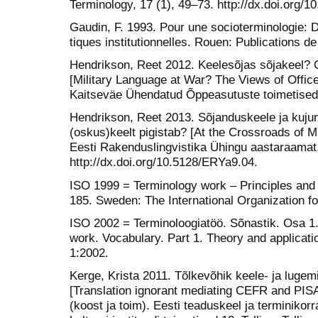
Terminology, 17 (1), 49–73. http://dx.doi.org/1
Gaudin, F. 1993. Pour une socioterminologie: 
tiques institutionnelles. Rouen: Publications d
Hendrikson, Reet 2012. Keelesõjas sõjakeel? 
[Military Language at War? The Views of Office
Kaitseväe Ühendatud Õppeasutuste toimetised
Hendrikson, Reet 2013. Sõjanduskeele ja kujun
(oskus)keelt pigistab? [At the Crossroads of Mi
Eesti Rakenduslingvistika Ühingu aastaraamat,
http://dx.doi.org/10.5128/ERYa9.04.
ISO 1999 = Terminology work – Principles an
185. Sweden: The International Organization fo
ISO 2002 = Terminoloogiatöö. Sõnastik. Osa 1.
work. Vocabulary. Part 1. Theory and applicat
1:2002.
Kerge, Krista 2011. Tõlkevõhik keele- ja luge
[Translation ignorant mediating CEFR and PIS
(koost ja toim). Eesti teaduskeel ja terminikorra