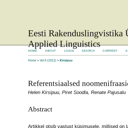
Eesti Rakenduslingvistika 
Applied Linguistics
HOME
ABOUT
LOGIN
SEARCH
CURRENT
A
Home
>
Vol 8 (2012)
>
Kirsipuu
Referentsiaalsed noomenifraasid
Helen Kirsipuu, Piret Soodla, Renate Pajusalu
Abstract
Artikkel otsib vastust küsimusele, millised on l