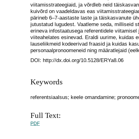
viitamisstrateegiaid, ja võrdleb neid täiskasv
kuivõrd on vaadeldavas eas viitamisstrateeg
pärineb 6–7-aastaste laste ja täiskasvanute ühe 
jutustatud lugudest. Vaatleme seda, milliseid 
erineva infostaatusega referentidele viitamisel 
viiteahelates esinevad. Eraldi uurime, kuidas e
lauseliikmeid kodeerivad fraasid ja kuidas kasu
personaalpronoomeneid ning määratlejaid (eel
DOI: http://dx.doi.org/10.5128/ERYa8.06
Keywords
referentsiaalsus; keele omandamine; pronoomen
Full Text:
PDF