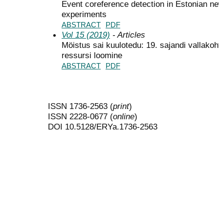
Event coreference detection in Estonian ne
experiments
ABSTRACT
PDF
Vol 15 (2019)
- Articles
Möistus sai kuulotedu: 19. sajandi vallakoht
ressursi loomine
ABSTRACT
PDF
ISSN 1736-2563 (
print
)
ISSN 2228-0677 (
online
)
DOI 10.5128/ERYa.1736-2563