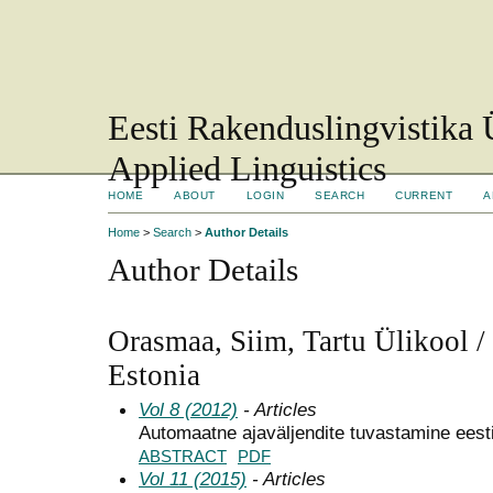
Eesti Rakenduslingvistika 
Applied Linguistics
HOME
ABOUT
LOGIN
SEARCH
CURRENT
A
Home
>
Search
>
Author Details
Author Details
Orasmaa, Siim, Tartu Ülikool / 
Estonia
Vol 8 (2012)
- Articles
Automaatne ajaväljendite tuvastamine eest
ABSTRACT
PDF
Vol 11 (2015)
- Articles