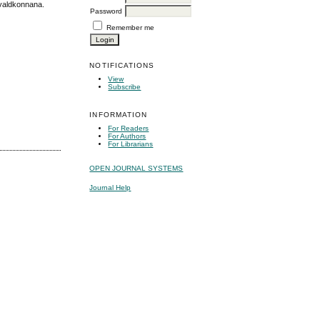
svaldkonnana.
Password
Remember me
NOTIFICATIONS
View
Subscribe
INFORMATION
For Readers
For Authors
For Librarians
OPEN JOURNAL SYSTEMS
Journal Help