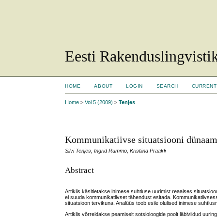
Eesti Rakenduslingvisti
HOME
ABOUT
LOGIN
SEARCH
CURRENT
Home
>
Vol 5 (2009)
>
Tenjes
Kommunikatiivse situatsiooni dünaam
Silvi Tenjes, Ingrid Rummo, Kristiina Praakli
Abstract
Artiklis käsitletakse inimese suhtluse uurimist reaalses situatsi
ei suuda kommunikatiivset tähendust esitada. Kommunikatiivsesse 
situatsioon tervikuna. Analüüs toob esile olulised inimese suhtl
Artiklis võrreldakse peamiselt sotsioloogide poolt läbiviidud uuri