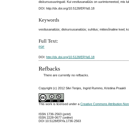
diskursusuuringuid. Kui vestlusanalüüs on uurimismeetod, mis lub
DOI: http://dx.doi.org/10.5128/ERYa5.18
Keywords
vestlusanalüüs; diskursusanalüüs; suhtlus; mittesõnaline keel;
Full Text:
PDF
DOI:
http://dx.doi.org/10.5128/ERYa5.18
Refbacks
There are currently no refbacks.
Copyright (c) 2012 Silvi Tenjes, Ingrid Rummo, Kristiina Praakli
This work is licensed under a
Creative Commons Attribution-NonC
ISSN 1736-2563 (
print
)
ISSN 2228-0677 (
online
)
DOI 10.5128/ERYa.1736-2563