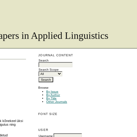
pers in Applied Linguistics
JOURNAL CONTENT
Search
Search Scope
Browse
By Issue
By Author
By Title
Other Journals
FONT SIZE
hk kõnekeel üksi
igutus ning
USER
tletud
Username