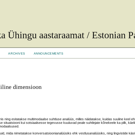
ka Ühingu aastaraamat / Estonian Pa
ARCHIVES
ANNOUNCEMENTS
iline dimensioon
oonis ning esitatakse multimodaalse suhtluse analüüs, milles näidatakse, kuidas suuline keel e
situatsiooni kui sotsiaalsesse tegevusse kuuluvad peale suhtlejate kõnekeele ka pilk, käeli
usmodaalsused.
nguid, mida nimetatakse konversatsioonianalüüsiks ehk vestlusanalüüsiks, ning lingvistide käsi