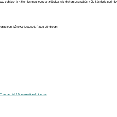
ab suhtlus- ja käitumissituatsioone analüüsida, siis diskursusanalüüsi võib käsitleda uurimi
 kognitsioon; kõnekahjustused; Patau sündroom
ommercial 4.0 International License
.