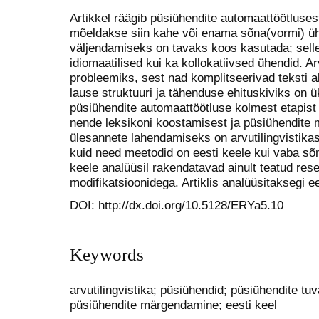
Artikkel räägib püsiühendite automaattöötlusest
mõeldakse siin kahe või enama sõna(vormi) üh
väljendamiseks on tavaks koos kasutada; selle 
idiomaatilised kui ka kollokatiivsed ühendid. Ar
probleemiks, sest nad komplitseerivad teksti alt
lause struktuuri ja tähenduse ehituskiviks on 
püsiühendite automaattöötluse kolmest etapist
nende leksikoni koostamisest ja püsiühendite
ülesannete lahendamiseks on arvutilingvistikas
kuid need meetodid on eesti keele kui vaba sõn
keele analüüsil rakendatavad ainult teatud rese
modifikatsioonidega. Artiklis analüüsitaksegi ee
DOI: http://dx.doi.org/10.5128/ERYa5.10
Keywords
arvutilingvistika; püsiühendid; püsiühendite tu
püsiühendite märgendamine; eesti keel