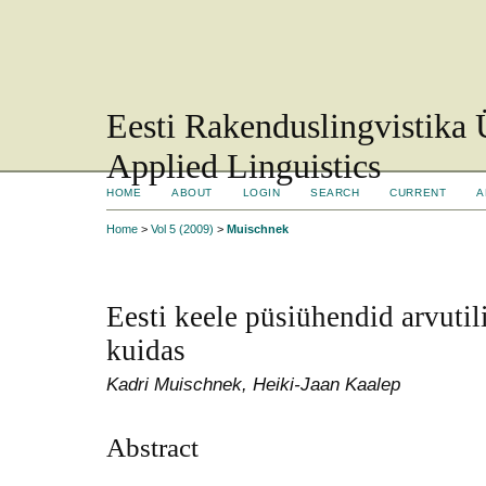
Eesti Rakenduslingvistika 
Applied Linguistics
HOME
ABOUT
LOGIN
SEARCH
CURRENT
A
Home
>
Vol 5 (2009)
>
Muischnek
Eesti keele püsiühendid arvutil
kuidas
Kadri Muischnek, Heiki-Jaan Kaalep
Abstract