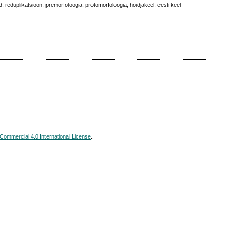
; reduplikatsioon; premorfoloogia; protomorfoloogia; hoidjakeel; eesti keel
ommercial 4.0 International License
.