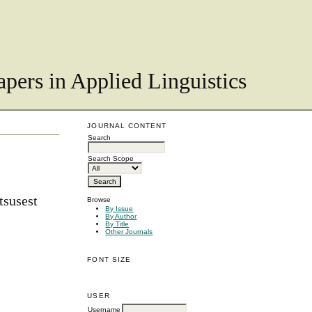
pers in Applied Linguistics
JOURNAL CONTENT
Search
Search Scope
tsusest
Browse
By Issue
By Author
By Title
Other Journals
FONT SIZE
USER
Username