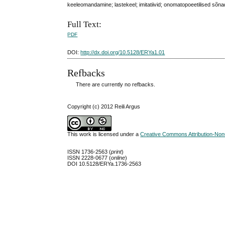
keeleomandamine; lastekeel; imitatiivid; onomatopoeetilised sõnad
Full Text:
PDF
DOI:
http://dx.doi.org/10.5128/ERYa1.01
Refbacks
There are currently no refbacks.
Copyright (c) 2012 Reili Argus
This work is licensed under a
Creative Commons Attribution-NonC
ISSN 1736-2563 (
print
)
ISSN 2228-0677 (
online
)
DOI 10.5128/ERYa.1736-2563