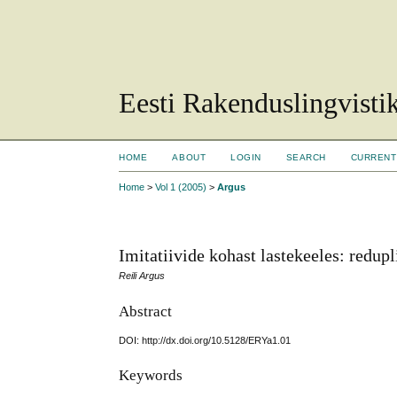
Eesti Rakenduslingvisti
HOME
ABOUT
LOGIN
SEARCH
CURRENT
Home
>
Vol 1 (2005)
>
Argus
Imitatiivide kohast lastekeeles: redupl
Reili Argus
Abstract
DOI: http://dx.doi.org/10.5128/ERYa1.01
Keywords