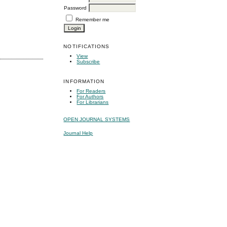
Password
Remember me
NOTIFICATIONS
View
Subscribe
INFORMATION
For Readers
For Authors
For Librarians
OPEN JOURNAL SYSTEMS
Journal Help