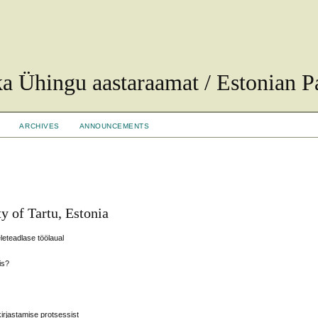
ka Ühingu aastaraamat / Estonian Pa
ARCHIVES
ANNOUNCEMENTS
ty of Tartu, Estonia
leteadlase töölaual
is?
kirjastamise protsessist