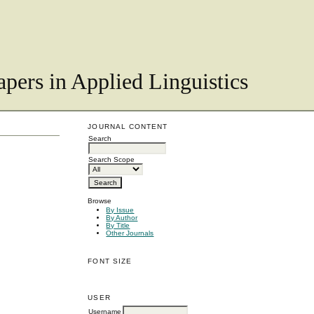
pers in Applied Linguistics
JOURNAL CONTENT
Search
Search Scope
Browse
By Issue
By Author
By Title
Other Journals
FONT SIZE
USER
Username