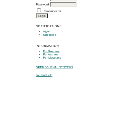
Password
Remember me
NOTIFICATIONS
View
Subscribe
INFORMATION
For Readers
For Authors
For Librarians
OPEN JOURNAL SYSTEMS
Journal Help