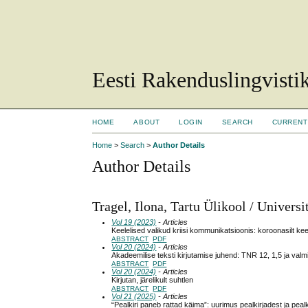
Eesti Rakenduslingvisti
HOME
ABOUT
LOGIN
SEARCH
CURRENT
Home
>
Search
>
Author Details
Author Details
Tragel, Ilona, Tartu Ülikool / Universi
Vol 19 (2023)
- Articles
Keelelised valikud kriisi kommunikatsioonis: koroonasilt kee
ABSTRACT
PDF
Vol 20 (2024)
- Articles
Akadeemilise teksti kirjutamise juhend: TNR 12, 1,5 ja valm
ABSTRACT
PDF
Vol 20 (2024)
- Articles
Kirjutan, järelikult suhtlen
ABSTRACT
PDF
Vol 21 (2025)
- Articles
“Pealkiri paneb rattad käima”: uurimus pealkirjadest ja peal