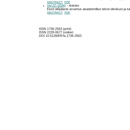
ABSTRACT
PDF
Vol 22 (2026)
- Articles
Eesti üliõpilaste arvamus akadeemilise teksti olevikust ja tu
ABSTRACT
PDF
ISSN 1736-2563 (
print
)
ISSN 2228-0677 (
online
)
DOI 10.5128/ERYa.1736-2563