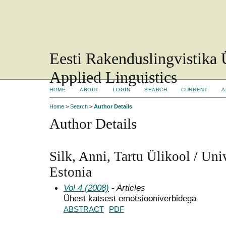
Eesti Rakenduslingvistika 
Applied Linguistics
HOME
ABOUT
LOGIN
SEARCH
CURRENT
A
Home
>
Search
>
Author Details
Author Details
Silk, Anni, Tartu Ülikool / Univ
Estonia
Vol 4 (2008)
- Articles
Ühest katsest emotsiooniverbidega
ABSTRACT
PDF