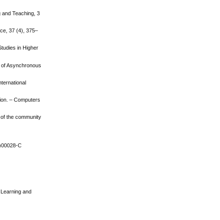
g and Teaching, 3
ce, 37 (4), 375–
tudies in Higher
al of Asynchronous
ternational
tion. – Computers
 of the community
94)00028-C
 Learning and