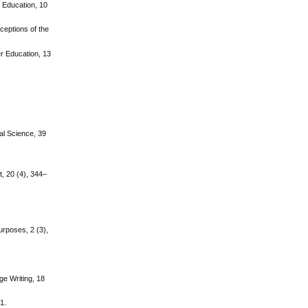
r Education, 10
ceptions of the
er Education, 13
al Science, 39
t, 20 (4), 344–
urposes, 2 (3),
ge Writing, 18
1.