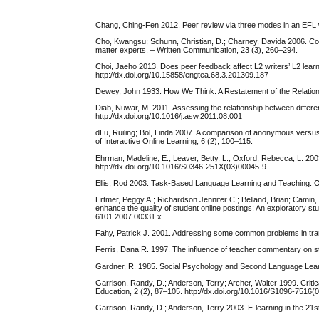
Chang, Ching-Fen 2012. Peer review via three modes in an EFL w
Cho, Kwangsu; Schunn, Christian, D.; Charney, Davida 2006. Co
matter experts. – Written Communication, 23 (3), 260–294.
Choi, Jaeho 2013. Does peer feedback affect L2 writers’ L2 learn
http://dx.doi.org/10.15858/engtea.68.3.201309.187
Dewey, John 1933. How We Think: A Restatement of the Relation 
Diab, Nuwar, M. 2011. Assessing the relationship between differen
http://dx.doi.org/10.1016/j.asw.2011.08.001
dLu, Ruiling; Bol, Linda 2007. A comparison of anonymous versus i
of Interactive Online Learning, 6 (2), 100–115.
Ehrman, Madeline, E.; Leaver, Betty, L.; Oxford, Rebecca, L. 2003
http://dx.doi.org/10.1016/S0346-251X(03)00045-9
Ellis, Rod 2003. Task-Based Language Learning and Teaching. O
Ertmer, Peggy A.; Richardson Jennifer C.; Belland, Brian; Camin,
enhance the quality of student online postings: An exploratory s
6101.2007.00331.x
Fahy, Patrick J. 2001. Addressing some common problems in trans
Ferris, Dana R. 1997. The influence of teacher commentary on stu
Gardner, R. 1985. Social Psychology and Second Language Lear
Garrison, Randy, D.; Anderson, Terry; Archer, Walter 1999. Criti
Education, 2 (2), 87–105. http://dx.doi.org/10.1016/S1096-7516
Garrison, Randy, D.; Anderson, Terry 2003. E-learning in the 2