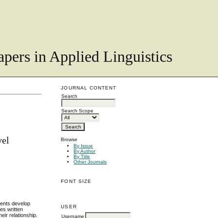
pers in Applied Linguistics
JOURNAL CONTENT
Search
Search Scope
vel
Browse
By Issue
By Author
By Title
Other Journals
FONT SIZE
udents develop
USER
es written
eir relationship.
Username