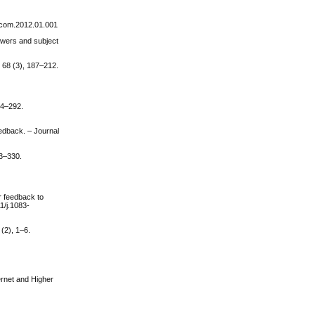
mpcom.2012.01.001
ewers and subject
, 68 (3), 187–212.
74–292.
eedback. – Journal
13–330.
r feedback to
1/j.1083-
(2), 1–6.
ernet and Higher