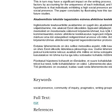
This in turn may have a significant impact on the writing proces
factors by accounting for the uniqueness of each individual, and ho
hypothesis is that individuals exhibiting a high social presence
social presence. The paper concludes by illustrating how this tax
future studies.
Akadeemiliste tekstide tagasisides esineva afektiivse kee
Ingliskeelsete teadusartiklite avaldamine on sageli üks akadeemi
väljatöötamine, mis aitaksid Eesti ülikoolides õppivatel üliõpilas
meetodeid on moodustada väikesed kirjutamisrühmad, kus kõik lii
kommentaarides esinev afektiivne keelekasutus tugevasti mõjutada
märkusi oma töö edaspidisel redigeerimisel arvesse või mitte. Art
kirjutamisrühmas afektiivseid tegureid tagasisidestamise protses
Esitatav lähenemisviis on üks sellise metoodika aspekt, mille ka
on ühes Eesti ülikoolis läbiviidava pikiuuringu osa. Uudne lähenem
jooksul konkreetne isiksus avaldub ehk milline on tema sotsiaaln
kasutatakse nii rühma kui ka iga isiku sotsiaalse kohalolu mõõtm
Püstitatud hüpoteesi kohaselt on tõenäoline, et suure kohalolufa
teksti kui need, kelle kohalolufaktor on väike. Lähenemisviisi alu
Töö järeldustes on osutatud, kuidas saab seda lähenemisviisi edas
Keywords
social presence, community of inquiry, pragmatics, writing group
Full Text:
PDF
References