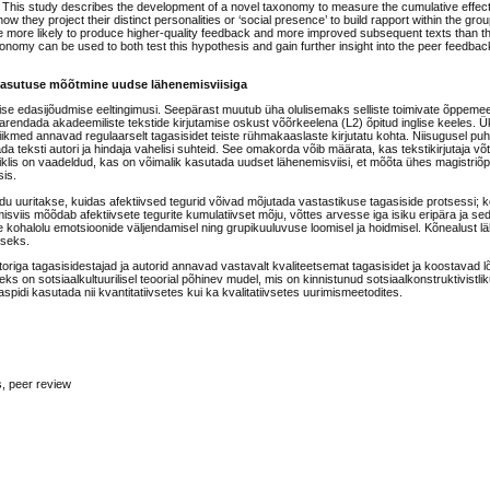
s. This study describes the development of a novel taxonomy to measure the cumulative effect 
w they project their distinct personalities or ‘social presence’ to build rapport within the gro
 are more likely to produce higher-quality feedback and more improved subsequent texts than t
onomy can be used to both test this hypothesis and gain further insight into the peer feedba
lekasutuse mõõtmine uudse lähenemisviisiga
lise edasijõudmise eeltingimusi. Seepärast muutub üha olulisemaks selliste toimivate õppemee
tel arendada akadeemiliste tekstide kirjutamise oskust võõrkeelena (L2) õpitud inglise keeles. 
kmed annavad regulaarselt tagasisidet teiste rühmakaaslaste kirjutatu kohta. Niisugusel puhu
 teksti autori ja hindaja vahelisi suhteid. See omakorda võib määrata, kas tekstikirjutaja võ
iklis on vaadeldud, kas on võimalik kasutada uudset lähenemisviisi, et mõõta ühes magistriõp
sis.
udu uuritakse, kuidas afektiivsed tegurid võivad mõjutada vastastikuse tagasiside protsessi; 
isviis mõõdab afektiivsete tegurite kumulatiivset mõju, võttes arvesse iga isiku eripära ja se
e kohalolu emotsioonide väljendamisel ning grupikuuluvuse loomisel ja hoidmisel. Kõnealust l
iseks.
ktoriga tagasisidestajad ja autorid annavad vastavalt kvaliteetsemat tagasisidet ja koostavad
seks on sotsiaalkultuurilisel teoorial põhinev mudel, mis on kinnistunud sotsiaalkonstruktivistl
pidi kasutada nii kvantitatiivsetes kui ka kvalitatiivsetes uurimismeetodites.
s, peer review