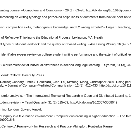
riting course. –Computers and Composition, 29 (1), 63–78. http://dx.doi.org/10.1016/j.co
mmenting on writing typology and perceived helpfulness of comments from novice peer revi
ing, composition skills, metacognitive knowledge, and L2 writing anxiety? – English Teaching
of Reflective Thinking to the Educational Process. Lexington, MA: Heath.
t types of student feedback and the quality of revised writing. – Assessing Writing, 16 (4), 2
dentifiable e-peer review on college student writing performance and the extent of critical f
. A brief overview of individual differences in second language learning. – System, 31 (3), 3
xford: Oxford University Press.
 Denise; Connolly, Patrick; Coulthard, Glen; Lei, Kimfong; Mong, Christopher 2007. Using pee
tudy. – Journal of Computer-Mediated Communication, 12 (2), 412–433. http://dx.doi.org/10.111
cript analysis. – The International Review of Research in Open and Distributed Learning, 1 
dent revision. – Tesol Quarterly, 31 (2) 315–39. http://dx.doi.org/10.2307/3588049
ning. London: Edward Arnold.
cal inquiry in a text-based environment: Computer conferencing in higher education. – The Int
(00)00016-6
1st Century: A Framework for Research and Practice. Abingdon: Routledge Farmer.