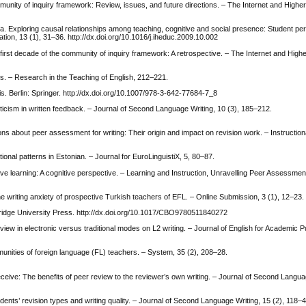
nity of inquiry framework: Review, issues, and future directions. – The Internet and Highe
. Exploring causal relationships among teaching, cognitive and social presence: Student per
ion, 13 (1), 31–36. http://dx.doi.org/10.1016/j.iheduc.2009.10.002
irst decade of the community of inquiry framework: A retrospective. – The Internet and High
 – Research in the Teaching of English, 212–221.
 Berlin: Springer. http://dx.doi.org/10.1007/978-3-642-77684-7_8
iticism in written feedback. – Journal of Second Language Writing, 10 (3), 185–212.
ns about peer assessment for writing: Their origin and impact on revision work. – Instruction
onal patterns in Estonian. – Journal for EuroLinguistiX, 5, 80–87.
ve learning: A cognitive perspective. – Learning and Instruction, Unravelling Peer Assessmen
e writing anxiety of prospective Turkish teachers of EFL. – Online Submission, 3 (1), 12–23.
idge University Press. http://dx.doi.org/10.1017/CBO9780511840272
eview in electronic versus traditional modes on L2 writing. – Journal of English for Academic P
mmunities of foreign language (FL) teachers. – System, 35 (2), 208–28.
eceive: The benefits of peer review to the reviewer’s own writing. – Journal of Second Langua
ents’ revision types and writing quality. – Journal of Second Language Writing, 15 (2), 118–4