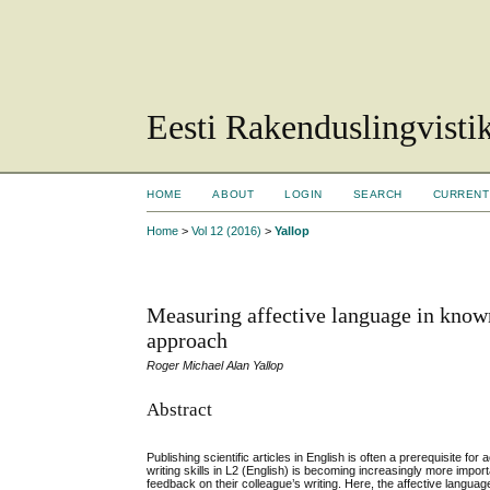
Eesti Rakenduslingvisti
HOME
ABOUT
LOGIN
SEARCH
CURRENT
Home
>
Vol 12 (2016)
>
Yallop
Measuring affective language in know
approach
Roger Michael Alan Yallop
Abstract
Publishing scientific articles in English is often a prerequisite
writing skills in L2 (English) is becoming increasingly more imp
feedback on their colleague’s writing. Here, the affective langua