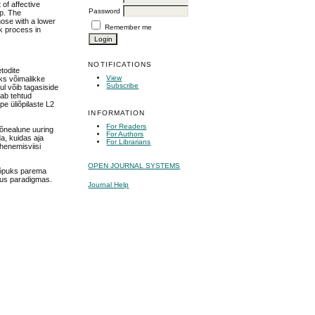
of affective
Password
up. The
hose with a lower
Remember me
ck process in
NOTIFICATIONS
todite
View
Üks võimalikke
Subscribe
l võib tagasiside
tab tehtud
pe üliõpilaste L2
INFORMATION
For Readers
kõnealune uuring
For Authors
da, kuidas aja
For Librarians
ähenemisviisi
OPEN JOURNAL SYSTEMS
 lõpuks parema
ikus paradigmas.
Journal Help