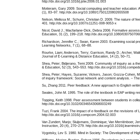
http://dx.doi.org/10.1016/j.jslw.2006.01.003
Motteram, Gary 2009. Social computing and teacher education: A
(1), 83–97. http://dx.doi.org/10.1080/17501220802655508
Nelson, Melissa M.; Schunn, Christian D. 2009. The nature of fee
401. http://dx.doi.org/10.1007/s11251-008-9053-x
Nicol, David J.; Macfarlane-Dick, Debra 2006. Formative assessm
Education, 31 (2), 199–218. http://dx.doi.org/10.1080/03075070
Richardson, Jennifer C.; Swan, Karen 2003. Examining social pres
Learning Networks, 7 (1), 68–88.
Rourke, Liam; Anderson, Terry; Garrison, Randy D.; Archer, Wal
Journal of E-Learning & Distance Education, 14 (2), 50–71.
Shea, Peter; Bidjerano, Temi 2009. Community of inquiry as a the
& Education, 52 (3), 543–553. http://dx.doi.org/10.1016/j.compe
Shea, Peter; Hayes, Suzanne; Vickers, Jason; Gozza-Cohen, Mar
of inquiry framework: Social network and content analysis. – The 
Su, Zhang 2011. Peer feedback: A new approach to English writing
Swales, John M. 1995. The role of the textbook in EAP writing re
Topping, Keith 1998. Peer assessment between students in colle
http://dx.doi.org/10.3102/00346543068003249
Tuzi, Frank 2004. The impact of e-feedback on the revisions of 
http://dx.doi.org/10.1016/j.compcom.2004.02.003
Van Zundert, Marjo; Sluijsmans, Dominique; Van Merriënboer, Je
Instruction, 20 (4), 270–279. http://dx.doi.org/10.1016/j.learnins
Vygotsky, Lev S. 1980. Mind in Society: The Development of Hig