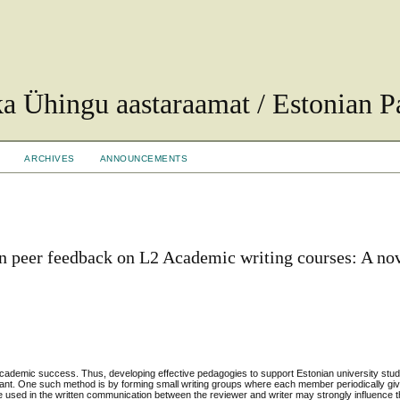
ka Ühingu aastaraamat / Estonian Pa
ARCHIVES
ANNOUNCEMENTS
n peer feedback on L2 Academic writing courses: A no
 for academic success. Thus, developing effective pedagogies to support Estonian university st
ortant. One such method is by forming small writing groups where each member periodically giv
ge used in the written communication between the reviewer and writer may strongly influence th