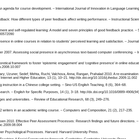
n agenda for course development. – International Journal of Innovation in Language Learnin
dback: How different types of peer feedback affect writing performance. – Instructional Scien
ent and self-regulated learning: A model and seven principles of good feedback practice. – S
600572090
ence in online courses in relation to students’ perceived learning and satisfaction. – Journ
ter 2007. Assessing social presence in asynchronous text-based computer conferencing. – In
oretical framework to foster ‘epistemic engagement’ and ‘cognitive presence’ in online educa
du.2008.10.007
y; Uzuner, Sedef; Mehta, Ruchi; Valchova, Anna; Rangan, Prahalad 2010. A re-examination
Internet and Higher Education, 13 (1), 10–21. http://dx.doi.org/10.1016/j.iheduc.2009.11.002
 instruction in a Chinese college setting. – Sino-US English Teaching, 8 (6), 364–68.
search. – English for Specific Purposes, 14 (1), 3–18. http://dx.doi.org/10.1016/0889-4906(
ges and universities. – Review of Educational Research, 68 (3), 249–276.
L2 writers in an academic writing course. – Computers and Composition, 21 (2), 217–235.
roen 2010. Effective Peer Assessment Processes: Research findings and future directions. –
truc.2009.08.004
her Psychological Processes. Harvard: Harvard University Press.