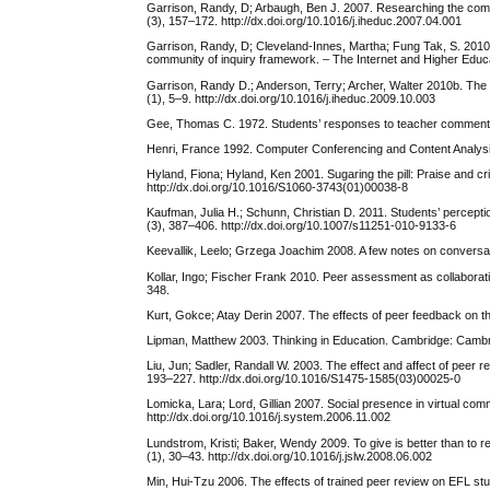
Garrison, Randy, D; Arbaugh, Ben J. 2007. Researching the commu
(3), 157–172. http://dx.doi.org/10.1016/j.iheduc.2007.04.001
Garrison, Randy, D; Cleveland-Innes, Martha; Fung Tak, S. 2010a
community of inquiry framework. – The Internet and Higher Educat
Garrison, Randy D.; Anderson, Terry; Archer, Walter 2010b. The f
(1), 5–9. http://dx.doi.org/10.1016/j.iheduc.2009.10.003
Gee, Thomas C. 1972. Students’ responses to teacher comments.
Henri, France 1992. Computer Conferencing and Content Analysis.
Hyland, Fiona; Hyland, Ken 2001. Sugaring the pill: Praise and cr
http://dx.doi.org/10.1016/S1060-3743(01)00038-8
Kaufman, Julia H.; Schunn, Christian D. 2011. Students’ perceptio
(3), 387–406. http://dx.doi.org/10.1007/s11251-010-9133-6
Keevallik, Leelo; Grzega Joachim 2008. A few notes on conversati
Kollar, Ingo; Fischer Frank 2010. Peer assessment as collaborati
348.
Kurt, Gokce; Atay Derin 2007. The effects of peer feedback on th
Lipman, Matthew 2003. Thinking in Education. Cambridge: Cambr
Liu, Jun; Sadler, Randall W. 2003. The effect and affect of peer r
193–227. http://dx.doi.org/10.1016/S1475-1585(03)00025-0
Lomicka, Lara; Lord, Gillian 2007. Social presence in virtual co
http://dx.doi.org/10.1016/j.system.2006.11.002
Lundstrom, Kristi; Baker, Wendy 2009. To give is better than to r
(1), 30–43. http://dx.doi.org/10.1016/j.jslw.2008.06.002
Min, Hui-Tzu 2006. The effects of trained peer review on EFL stud