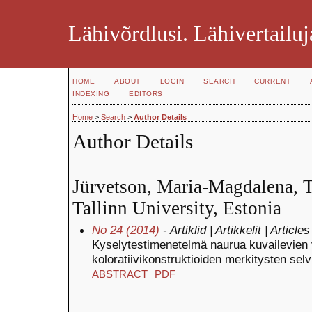
Lähivõrdlusi. Lähivertailuj
HOME
ABOUT
LOGIN
SEARCH
CURRENT
INDEXING
EDITORS
Home
>
Search
>
Author Details
Author Details
Jürvetson, Maria-Magdalena, T
Tallinn University, Estonia
No 24 (2014)
- Artiklid | Artikkelit | Articles
Kyselytestimenetelmä naurua kuvailevien 
koloratiivikonstruktioiden merkitysten selv
ABSTRACT
PDF