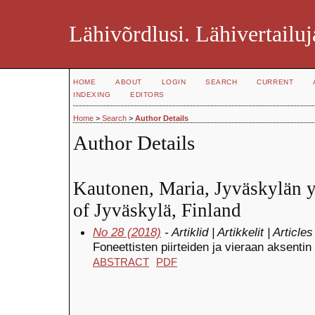
Lähivõrdlusi. Lähivertailuj
HOME
ABOUT
LOGIN
SEARCH
CURRENT
INDEXING
EDITORS
Home
>
Search
>
Author Details
Author Details
Kautonen, Maria, Jyväskylän yl
of Jyväskylä, Finland
No 28 (2018)
- Artiklid | Artikkelit | Articles
Foneettisten piirteiden ja vieraan aksent
ABSTRACT
PDF