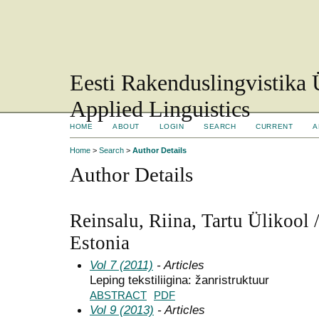
Eesti Rakenduslingvistika 
Applied Linguistics
HOME
ABOUT
LOGIN
SEARCH
CURRENT
A
Home
>
Search
>
Author Details
Author Details
Reinsalu, Riina, Tartu Ülikool /
Estonia
Vol 7 (2011)
- Articles
Leping tekstiliigina: žanristruktuur
ABSTRACT
PDF
Vol 9 (2013)
- Articles