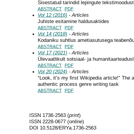
Sisestatud tarindid lepingute tekstimoodus
ABSTRACT
PDF
Vol 12 (2016)
- Articles
Juhiste esitamine haldusaktides
ABSTRACT
PDF
Vol 14 (2018)
- Articles
Kodaniku suhtlus ametiasutusega teabenõ
ABSTRACT
PDF
Vol 17 (2021)
- Articles
Ülevaatlikult sotsiaal- ja humanitaarteadusli
ABSTRACT
PDF
Vol 20 (2024)
- Articles
“Look, it’s my first Wikipedia article!” The 
authentic process genre writing task
ABSTRACT
PDF
ISSN 1736-2563 (
print
)
ISSN 2228-0677 (
online
)
DOI 10.5128/ERYa.1736-2563