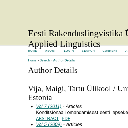
Eesti Rakenduslingvistika 
Applied Linguistics
HOME
ABOUT
LOGIN
SEARCH
CURRENT
A
Home
>
Search
>
Author Details
Author Details
Vija, Maigi, Tartu Ülikool / Uni
Estonia
Vol 7 (2011)
- Articles
Konditsionaali omandamisest eesti lapseke
ABSTRACT
PDF
Vol 5 (2009)
- Articles