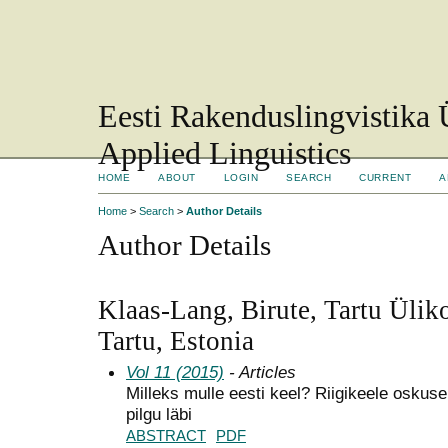
Eesti Rakenduslingvistika 
Applied Linguistics
HOME
ABOUT
LOGIN
SEARCH
CURRENT
A
Home
>
Search
>
Author Details
Author Details
Klaas-Lang, Birute, Tartu Üliko
Tartu, Estonia
Vol 11 (2015)
- Articles
Milleks mulle eesti keel? Riigikeele oskuse
pilgu läbi
ABSTRACT
PDF