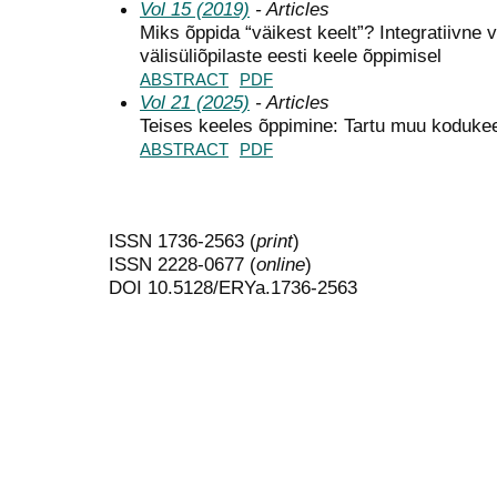
Vol 15 (2019)
- Articles
Miks õppida “väikest keelt”? Integratiivne 
välisüliõpilaste eesti keele õppimisel
ABSTRACT
PDF
Vol 21 (2025)
- Articles
Teises keeles õppimine: Tartu muu koduke
ABSTRACT
PDF
ISSN 1736-2563 (
print
)
ISSN 2228-0677 (
online
)
DOI 10.5128/ERYa.1736-2563